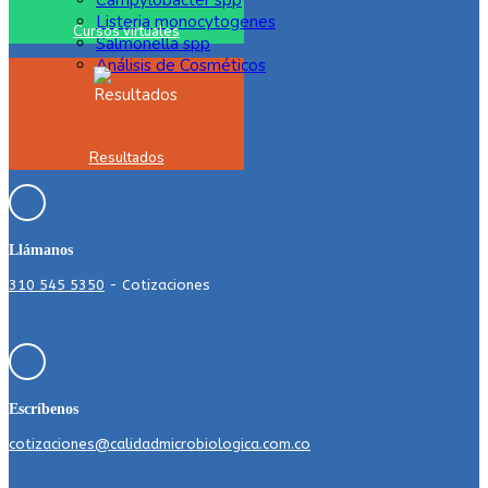
Campylobacter spp
Listeria monocytogenes
Cursos virtuales
Salmonella spp
Análisis de Cosméticos
Resultados
Llámanos
310 545 5350
- Cotizaciones
Escríbenos
cotizaciones@calidadmicrobiologica.com.co