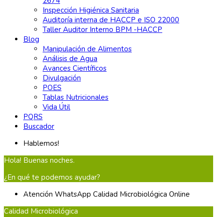
2674
Inspección Higiénica Sanitaria
Auditoría interna de HACCP e ISO 22000
Taller Auditor Interno BPM -HACCP
Blog
Manipulación de Alimentos
Análisis de Agua
Avances Científicos
Divulgación
POES
Tablas Nutricionales
Vida Útil
PQRS
Buscador
Hablemos!
Hola! Buenas noches.
¿En qué te podemos ayudar?
Atención WhatsApp
Calidad Microbiológica
Online
Calidad Microbiológica