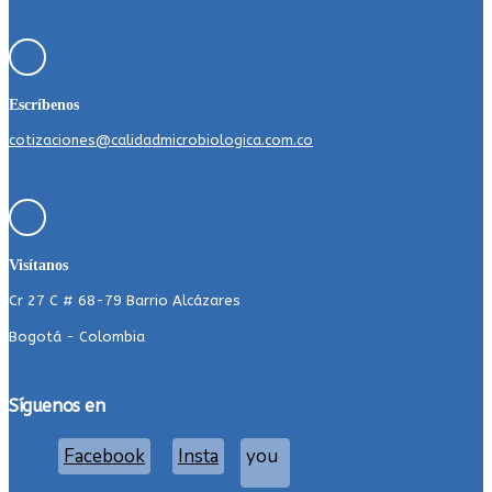
Escríbenos
cotizaciones@calidadmicrobiologica.com.co
Visítanos
Cr 27 C # 68-79 Barrio Alcázares
Bogotá - Colombia
Síguenos en
Facebook
Insta
you