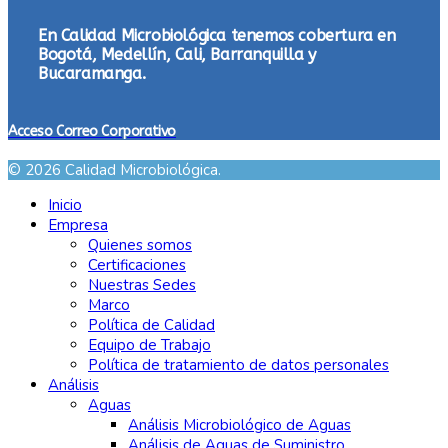
En Calidad Microbiológica tenemos cobertura en
Bogotá, Medellín, Cali, Barranquilla y
Bucaramanga.
Acceso Correo Corporativo
© 2026 Calidad Microbiológica.
Inicio
Empresa
Quienes somos
Certificaciones
Nuestras Sedes
Marco
Política de Calidad
Equipo de Trabajo
Política de tratamiento de datos personales
Análisis
Aguas
Análisis Microbiológico de Aguas
Análisis de Aguas de Suministro