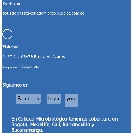
Escríbenos
cotizaciones@calidadmicrobiologica.com.co
Visítanos
Cr 27 C # 68-79 Barrio Alcázares
Bogotá - Colombia
Síguenos en
Facebook
Insta
you
En Calidad Microbiológica tenemos cobertura en
Bogotá, Medellín, Cali, Barranquilla y
Bucaramanga.