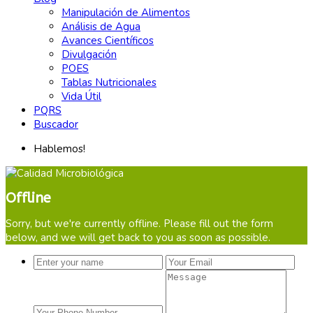
Manipulación de Alimentos
Análisis de Agua
Avances Científicos
Divulgación
POES
Tablas Nutricionales
Vida Útil
PQRS
Buscador
Hablemos!
Offline
Sorry, but we're currently offline. Please fill out the form
below, and we will get back to you as soon as possible.