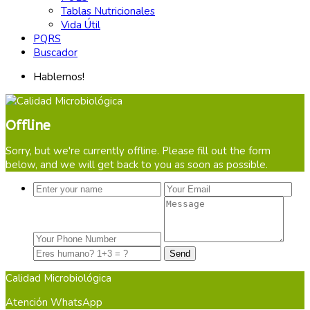
Tablas Nutricionales
Vida Útil
PQRS
Buscador
Hablemos!
Offline
Sorry, but we're currently offline. Please fill out the form
below, and we will get back to you as soon as possible.
Calidad Microbiológica
Atención WhatsApp