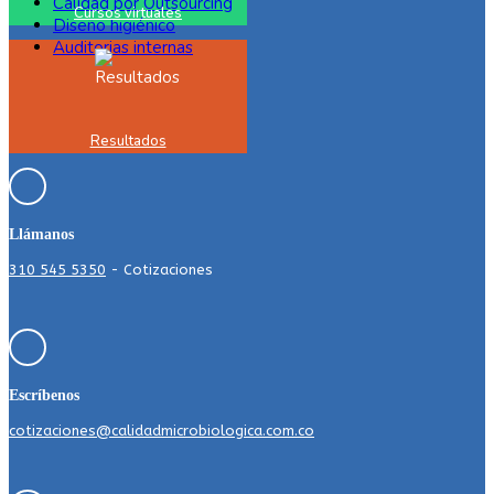
Calidad por Outsourcing
Cursos virtuales
Diseño higiénico
Auditorias internas
Resultados
Llámanos
310 545 5350
- Cotizaciones
Escríbenos
cotizaciones@calidadmicrobiologica.com.co