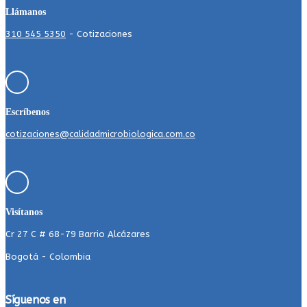
Llámanos
310 545 5350
- Cotizaciones
Escríbenos
cotizaciones@calidadmicrobiologica.com.co
Visítanos
Cr 27 C # 68-79 Barrio Alcázares
Bogotá - Colombia
Síguenos en