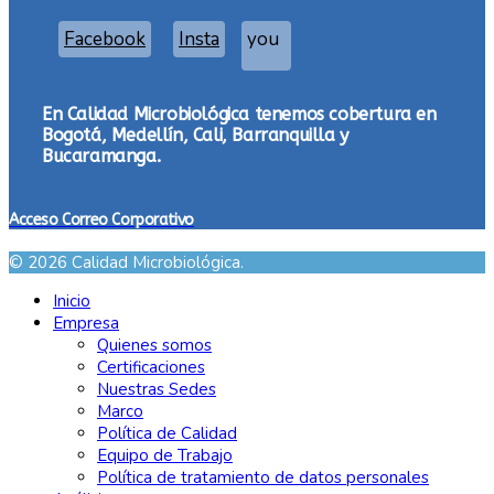
Facebook
Insta
you
En Calidad Microbiológica tenemos cobertura en
Bogotá, Medellín, Cali, Barranquilla y
Bucaramanga.
Acceso Correo Corporativo
© 2026 Calidad Microbiológica.
Inicio
Empresa
Quienes somos
Certificaciones
Nuestras Sedes
Marco
Política de Calidad
Equipo de Trabajo
Política de tratamiento de datos personales