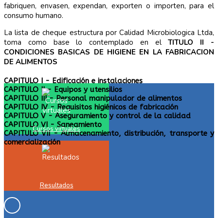
fabriquen, envasen, expendan, exporten o importen, para el
consumo humano.
La lista de cheque estructura por Calidad Microbiologica Ltda,
toma como base lo contemplado en el
TITULO II -
CONDICIONES BASICAS DE HIGIENE EN LA FABRICACION
DE ALIMENTOS
CAPITULO I - Edificación e instalaciones
CAPITULO II - Equipos y utensilios
CAPITULO III - Personal manipulador de alimentos
CAPITULO IV - Requisitos higiénicos de fabricación
CAPITULO V - Aseguramiento y control de la calidad
CAPITULO VI - Saneamiento
Cursos virtuales
CAPITULO VII - Almacenamiento, distribución, transporte y
comercialización
Resultados